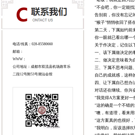
“不会吧，你一定能
告别前，你没有忘记补
“猴子”悄悄收回了
第二天，下属如约前
你一眼就已看出哪一
电话/传真：028-85580660
关于作决定，记住以
邮箱：
一、该下属做决定的
WWW：
二、做决定意味着为
公司地址：成都市双流县机场路常乐
三、下属不思考问题
二段12号附53号潮汕会馆
自己的成就感，这样
四、让下属自己想办
对话还在继续。你兴
“我觉得A方案更好一
“这的确是一个不错
“噢，有道理，看来用
“这方案真的也很好，
“我明白，应该选择B