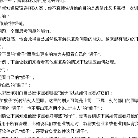
跟你一样，我看就按你的意见去办吧。”
早就知道应该选择B方案，你不直接告诉他的目的是想借此又多赢得一次训
而喻：
依赖”神经链。
问题、全面思考问题的能力。
与成就感。他会觉得自己居然也有解决复杂问题的能力。越来越有能力的
力。
下属的“猴子”而腾出更多的精力去照看自己的“猴子”。
个例，下面让我们来看看其他更复杂的情况下经理应如何处理。
我们：
看自己的“猴子”；
自己的“猴子”；
人都应该明白自己应该照看哪些“猴子”以及如何照看好它们；
的“猴子”托付给别人照顾。这里的别人可能是上司、下属、别的部门的同
看的“猴子”，也不要出现有两个以上“主人”的“猴子”；
确让下属知道他应该照看好哪些“猴子”，更需要训练下属如何照看好他们
不适用于所有管理。比如说我们在创业初期时，就需要创业者或创业团队背负
软件这只“猴子”，还要背负卖软件这只“猴子”。