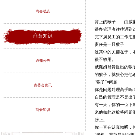
商会动态
背上的猴子——由威廉姆
很多管理者往往遇到
商务知识
完下属员工的工作汇
责任是一只猴子
这其中的关键在于，
很不够用。
通知公告
威廉姆翁肯提出的猴
的猴子，就狠心把他
“猴子”=问题
青委会资讯
你是问题处理高手吗
自己的管理是不是出
有一天，你的一位下
商会知识
来他如此这般将问题
膀上。
你一直在认真倾听，
“老板，我就是因为