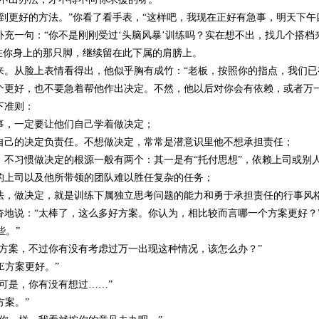
找到更好的方法。”你看了看手表，“这样吧，我现在正好有急事，明天下
充一句：“你不是刚刚受过‘头脑风暴’训练吗？实在想不出，找几个搭档来
搭在你身上的那只脚，继续留在此下属的肩膀上。
来。从脸上表情看得出，他似乎胸有成竹：“老板，按照你的指点，我们已
个更好，也不要急着帮他作出决定。不然，他以后对你会有依赖，或者万一
下准则：
事，一定要让他们自己学着做决定；
自己的决定负责任。不想做决定，常常是潜意识里他不想承担责任；
、不习惯做决定的根源一般有两个：其一是有“托付思想”，依赖上司或别
的上司以及他所带领的团队难以胜任复杂的任务；
法，做决定，就是训练下属独立思考问题的能力和勇于承担责任的行事风
奋地说：“太棒了，这么多好方案。你认为，相比较而言哪一个方案更好？
些。”
的方案，不过你有没有考虑过万一出现这种情况，该怎么办？”
E方案更好。”
可是，你有没有想过……”
方案。”