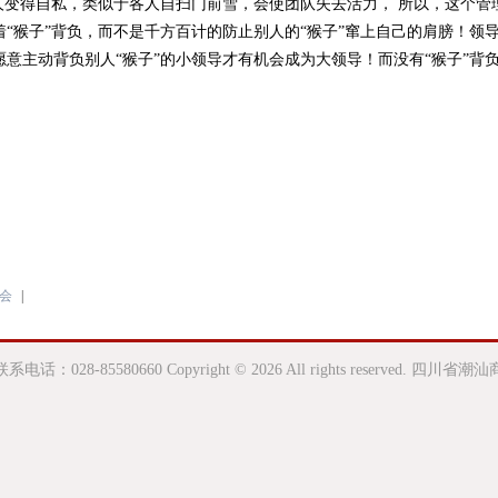
使人变得自私，类似于各人自扫门前雪，会使团队失去活力， 所以，这个
“猴子”背负，而不是千方百计的防止别人的“猴子”窜上自己的肩膀！领导
愿意主动背负别人“猴子”的小领导才有机会成为大领导！而没有“猴子”背
会
|
联系电话：028-85580660 Copyright © 2026 All rights reserved. 四川省潮